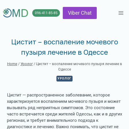
Skip
to
Viber Chat
096-411-85-85
content
Цистит – воспаление мочевого
пузыря лечение в Одессе
Home
/
Уролог
/
Цистит – воспаление мочевого пузыря лечение в
Одессе
УРОЛОГ
Цистит — распространенное заболевание, которое
характеризуется воспалением мочевого пузыря и может
вызывать ряд неприятных симптомов. Это состояние
часто встречается среди жителей Одессы, как и в других
регионах, и требует внимательного подхода к
диагностике и лечению. Важно понимать, что цистит не