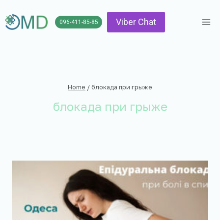
Skip
to
Viber Chat
096-411-85-85
content
Home
/
блокада при грыже
блокада при грыже