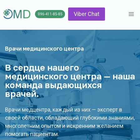
Skip
to
Viber Chat
096-411-85-85
content
Врачи медицинского центра
В сердце нашего
медицинского центра — наша
команда выдающихся
врачей.
Врачи медцентра, каждый из них — эксперт в
своей области, обладающий глубокими знаниями,
многолетним опытом и искренним желанием
помогать пациентам.