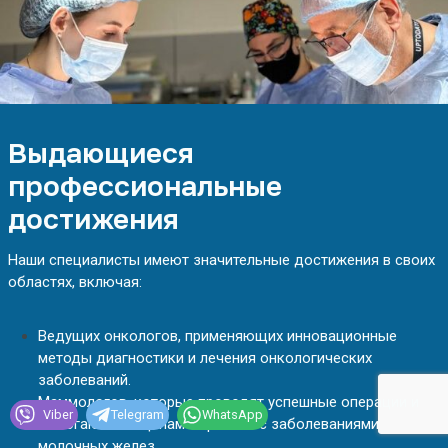
с
ч
с
—
е
о
ф
т
а
Выдающиеся
л
профессиональные
ь
достижения
м
о
Наши специалисты имеют значительные достижения в своих
л
областях, включая:
о
г
,
Ведущих онкологов, применяющих инновационные
методы диагностики и лечения онкологических
д
заболеваний.
о
Маммологов, которые проводят успешные операции и
к
Viber
Telegram
WhatsApp
помогают женщинам бороться с заболеваниями
т
молочных желез.