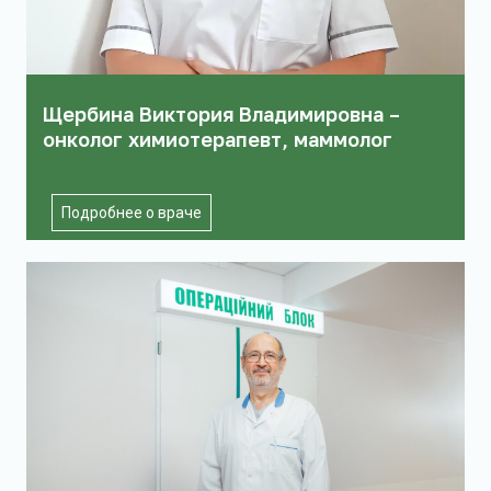
Щербина Виктория Владимировна –
онколог химиотерапевт, маммолог
Щ
Подробнее о враче
е
р
б
и
н
а
В
и
к
т