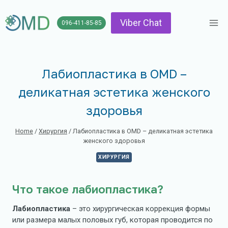
Skip
to
Viber Chat
096-411-85-85
content
Лабиопластика в OMD –
деликатная эстетика женского
здоровья
Home
/
Хирургия
/
Лабиопластика в OMD – деликатная эстетика
женского здоровья
ХИРУРГИЯ
Что такое лабиопластика?
Лабиопластика
– это хирургическая коррекция формы
или размера малых половых губ, которая проводится по