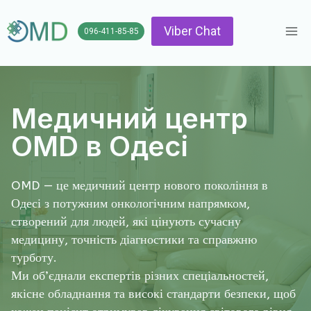
Перейти
до
Viber Chat
096-411-85-85
вмісту
Медичний центр
OMD в Одесі
OMD — це медичний центр нового покоління в
Одесі з потужним онкологічним напрямком,
створений для людей, які цінують сучасну
медицину, точність діагностики та справжню
турботу.
Ми об’єднали експертів різних спеціальностей,
якісне обладнання та високі стандарти безпеки, щоб