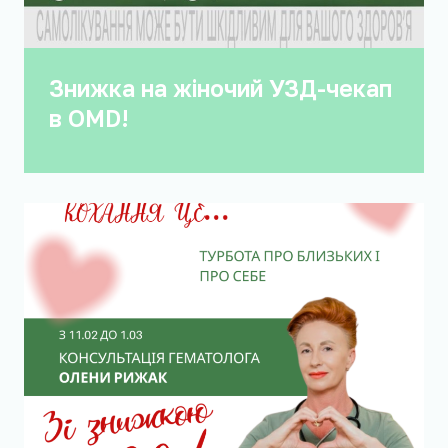
Знижка на жіночий УЗД-чекап
в OMD!