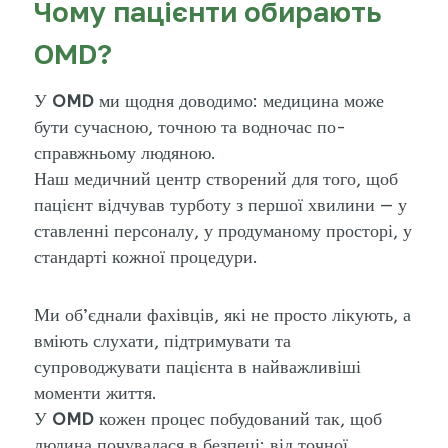
Чому пацієнти обирають
OMD?
У
OMD
ми щодня доводимо: медицина може
бути сучасною, точною та водночас по-
справжньому людяною.
Наш медичний центр створений для того, щоб
пацієнт відчував турботу з першої хвилини — у
ставленні персоналу, у продуманому просторі, у
стандарті кожної процедури.
Ми об’єднали фахівців, які не просто лікують, а
вміють слухати, підтримувати та
супроводжувати пацієнта в найважливіші
моменти життя.
У
OMD
кожен процес побудований так, щоб
людина почувалася в безпеці: від точної