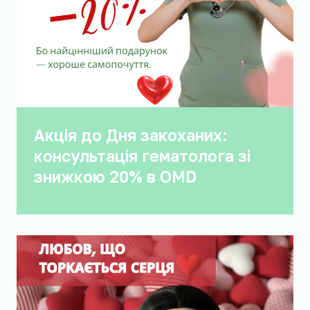
Акція до Дня закоханих:
консультація гематолога зі
знижкою 20% в OMD