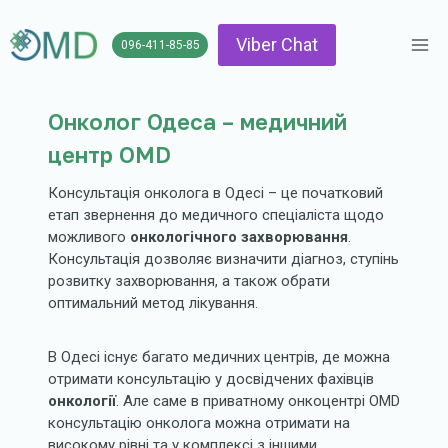
Перейти
до
Viber Chat
096-411-85-85
вмісту
Онколог Одеса – медичний
центр OMD
Консультація онколога в Одесі – це початковий
етап звернення до медичного спеціаліста щодо
можливого
онкологічного захворювання
.
Консультація дозволяє визначити діагноз, ступінь
розвитку захворювання, а також обрати
оптимальний метод лікування.
В Одесі існує багато медичних центрів, де можна
отримати консультацію у досвідчених фахівців
онкології
. Але саме в приватному онкоцентрі OMD
консультацію онколога можна отримати на
високому рівні та у комплексі з іншими