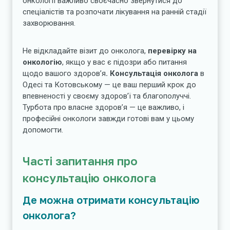
онкології важливо своєчасно звернутися до
спеціалістів та розпочати лікування на ранній стадії
захворювання.
Не відкладайте візит до онколога,
перевірку на
онкологію
, якщо у вас є підозри або питання
щодо вашого здоров’я
. Консультація онколога
в
Одесі та Котовському — це ваш перший крок до
впевненості у своєму здоров’ї та благополуччі.
Турбота про власне здоров’я — це важливо, і
професійні онкологи завжди готові вам у цьому
допомогти.
Часті запитання про
консультацію онколога
Де можна отримати к
онсультацію
онколог
а?