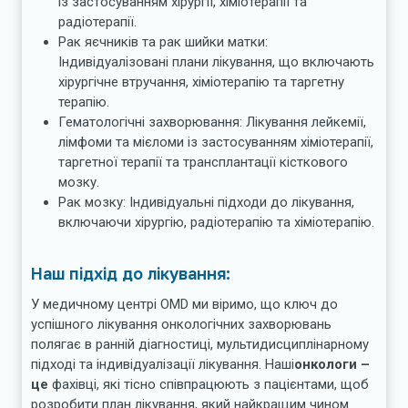
із застосуванням хірургії, хіміотерапії та
радіотерапії.
Рак яєчників та рак шийки матки:
Індивідуалізовані плани лікування, що включають
хірургічне втручання, хіміотерапію та таргетну
терапію.
Гематологічні захворювання: Лікування лейкемії,
лімфоми та мієломи із застосуванням хіміотерапії,
таргетної терапії та трансплантації кісткового
мозку.
Рак мозку: Індивідуальні підходи до лікування,
включаючи хірургію, радіотерапію та хіміотерапію.
Наш підхід до лікування:
У медичному центрі OMD ми віримо, що ключ до
успішного лікування онкологічних захворювань
полягає в ранній діагностиці, мультидисциплінарному
підході та індивідуалізації лікування. Наші
онкологи –
це
фахівці, які тісно співпрацюють з пацієнтами, щоб
розробити план лікування, який найкращим чином