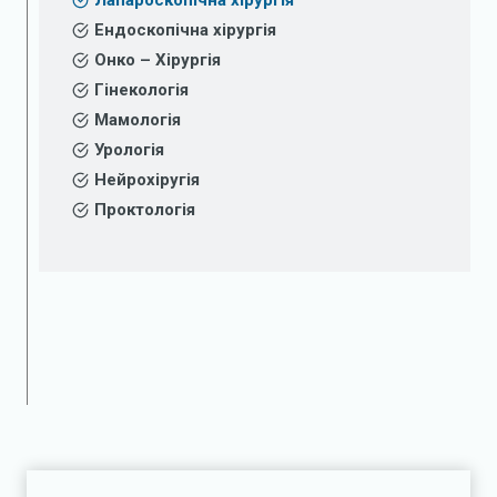
Лапароскопічна хірургія
Ендоскопічна хірургія
Онко – Хірургія
Гінекологія
Мамологія
Урологія
Нейрохіругія
Проктологія