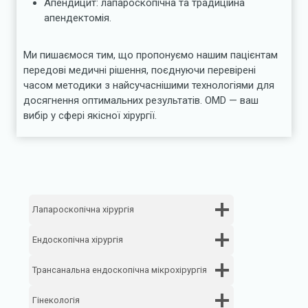
Апендицит: лапароскопічна та традиційна
апендектомія.
Ми пишаємося тим, що пропонуємо нашим пацієнтам
передові медичні рішення, поєднуючи перевірені
часом методики з найсучаснішими технологіями для
досягнення оптимальних результатів. OMD — ваш
вибір у сфері якісної хірургії.
Лапароскопічна хірургія
Ендоскопічна хірургія
Трансанальна ендоскопічна мікрохірургія
Гінекологія