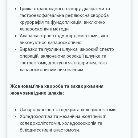
Грижа стравохідного отвору діафрагми та
гастроезофагеальна рефлюксна хвороба:
крурорафія та фундоплікація, виключно
лапароскопічні методи.
Ахалазія стравоходу: кардіоміотомія, яка
виконується лапароскопічно.
Виразки та пухлини шлунка: широкий спектр
операцій, включаючи резекції шлунка та
гастректомії, доступні як відкритим, так і
лапароскопічним виконанням.
Жовчокам’яна хвороба та захворювання
жовчовивідних шляхів:
Лапароскопічна та відкрита холецистектомія.
Холедохолітіаз та механічна жовтяниця:
холедохолітотомія, холедохоскопія та
біліодигестивні анастомози.