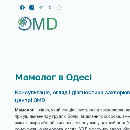
Перейти
до
вмісту
Мамолог в Одесі
Консультація, огляд і діагностика захвор
центрі OMD
Мамолог
– лікар, який спеціалізується на захворювання
при ущільненнях у грудях, болю, виділеннях із соска, змі
змінах шкіри або збільшенні лімфовузлів у паховій зоні. 
консультацію мамолога, огляд, УЗД молочних залоз, біо