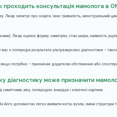
к проходить консультація мамолога в 
 Лікар запитує про скарги, їхню тривалість, менструальний цикл
ками). Лікар оцінює форму, симетрію, стан шкіри, наявність ущі
 вас є попередні результати ультразвукової діагностики – також
і якщо потрібно – призначає додаткові обстеження або спостер
ку діагностику може призначити мамол
имптомів, віку, попередніх знахідок і клінічної картини.
 За його допомогою легко виявити кісти, вузли, зміни структури т