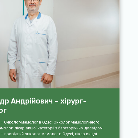
р Андрійович – хірург-
ог
– Онколог-мамолог в Одесі Онколог Мамологічного
молог, лікар вищої категорії з багаторічним досвідом
— провідний онколог-мамолог в Одесі, лікар вищої