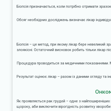
Біопсія призначається, коли потрібно отримати зразок 
Обсяг необхідних досліджень визначає лікар індивідуа
Біопсія – це метод, при якому лікар бере невеликий з
злоякісні. Остаточний висновок робить тільки лікар 
Процедура проводиться за медичними показаннями. Ме
Результат оцінює лікар – разом із даними огляду та і
Онком
Як проявляється рак грудей – одне з найпоширеніших 
щороку, аби виключити вірогідність розвитку хвороби а