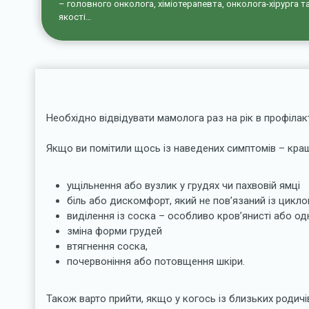
– головного онколога, хіміотерапевта, онколога-хірурга 
якості…
Необхідно відвідувати мамолога раз на рік в профілакт
Якщо ви помітили щось із наведених симптомів – кращ
ущільнення або вузлик у грудях чи пахвовій ямці
біль або дискомфорт, який не пов’язаний із цикл
виділення із соска – особливо кров’янисті або од
зміна форми грудей
втягнення соска,
почервоніння або потовщення шкіри.
Також варто прийти, якщо у когось із близьких родичі