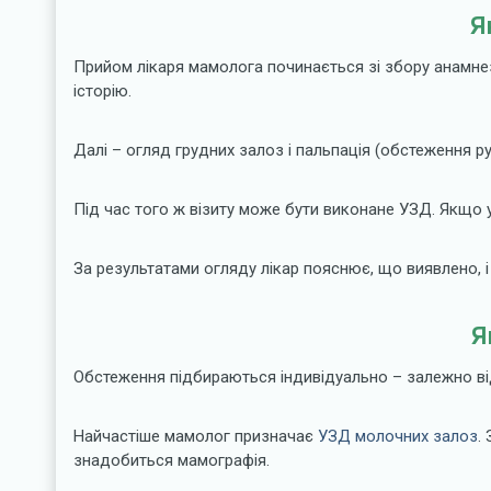
Я
Прийом лікаря мамолога починається зі збору анамнезу.
історію.
Далі – огляд грудних залоз і пальпація (обстеження ру
Під час того ж візиту може бути виконане УЗД. Якщо у
За результатами огляду лікар пояснює, що виявлено, 
Я
Обстеження підбираються індивідуально – залежно від с
Найчастіше мамолог призначає
УЗД молочних залоз
.
знадобиться мамографія.