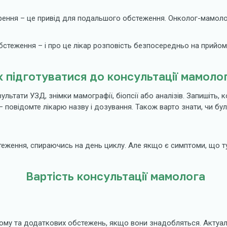
ення – це привід для подальшого обстеження. Онколог-мамолог 
стеження – і про це лікар розповість безпосередньо на прийомі
к підготуватися до консультації мамоло
тати УЗД, знімки мамографії, біопсії або аналізів. Запишіть, 
 повідомте лікарю назву і дозування. Також варто знати, чи бу
еження, спираючись на день циклу. Але якщо є симптоми, що ту
Вартість консультації мамолога
йому та додаткових обстежень, якщо вони знадобляться. Актуал