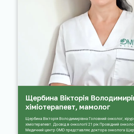
Щербина Вікторія Володимирів
хіміотерапевт, мамолог
Щербина Вікторія Володимирівна Головний онколог, хірург
хіміотерапевт. Досвід в онкології 21 рік Провідний онколог
Медичний центр OMD представляє доктора онколога Щер