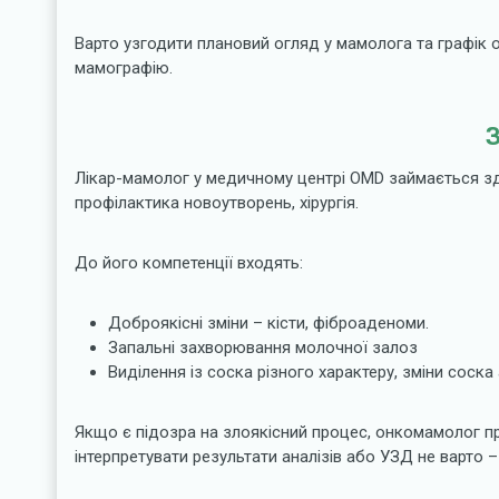
Варто узгодити плановий огляд у мамолога та графік о
мамографію.
Лікар-мамолог у медичному центрі OMD займається зде
профілактика новоутворень, хірургія.
До його компетенції входять:
Доброякісні зміни – кісти, фіброаденоми.
Запальні захворювання молочної залоз
Виділення із соска різного характеру, зміни соска
Якщо є підозра на злоякісний процес, онкомамолог п
інтерпретувати результати аналізів або УЗД не варто 