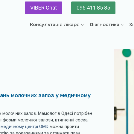
VIBER Chat
096 411 85 85
Консультація лікаря
Діагностика
Х
ювань молочних залоз у медичному
х молочних залоз. Мамолог в Одесі потрібен
ні форми молочної залози, втягненні соска,
У
медичному центрі OMD
можна пройти
псію за показаннями та отримати план