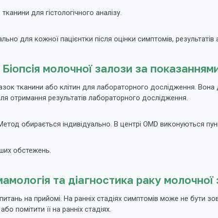
тканини для гістологічного аналізу.
льно для кожної пацієнтки після оцінки симптомів, результатів а
Біопсія молочної залози за показанням
разок тканини або клітин для лабораторного дослідження. Вона 
після отримання результатів лабораторного дослідження.
тод обирається індивідуально. В центрі OMD виконуються пунк
нших обстежень.
амологія та діагностика раку молочної
питань на прийомі. На ранніх стадіях симптомів може не бути з
бо помітити її на ранніх стадіях.