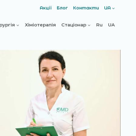
Акції
Блог
Контакти
UA
ірургія
Хіміотерапія
Стаціонар
Ru
UA