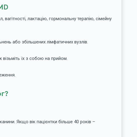
OMD
, вагітності, лактацію, гормональну терапію, сімейну
льнень або збільшених лімфатичних вузлів.
 візьміть їх з собою на прийом.
еження.
ог?
канини. Якщо вік пацієнтки більше 40 років –