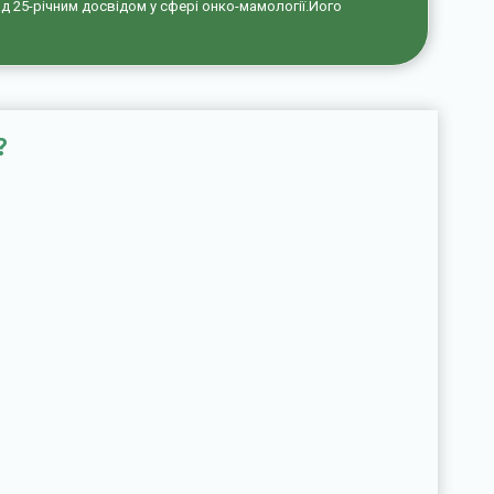
над 25-річним досвідом у сфері онко-мамології.Його
?