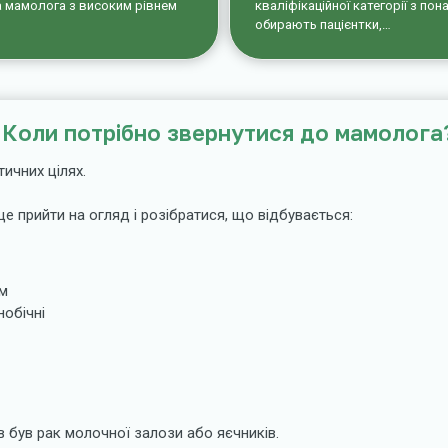
та мамолога з високим рівнем
кваліфікаційної категорії з по
обирають пацієнтки,…
Коли потрібно звернутися до мамолога
ичних цілях.
е прийти на огляд і розібратися, що відбувається:
ом
нобічні
в був рак молочної залози або яєчників.