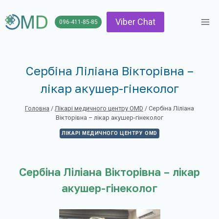
Перейти
до
Viber Chat
096-411-85-85
вмісту
Сербіна Ліліана Вікторівна –
лікар акушер-гінеколог
Головна
/
Лікарі медичного центру OMD
/
Сербіна Ліліана
Вікторівна – лікар акушер-гінеколог
ЛІКАРІ МЕДИЧНОГО ЦЕНТРУ OMD
Сербіна Ліліана Вікторівна – лікар
акушер-гінеколог