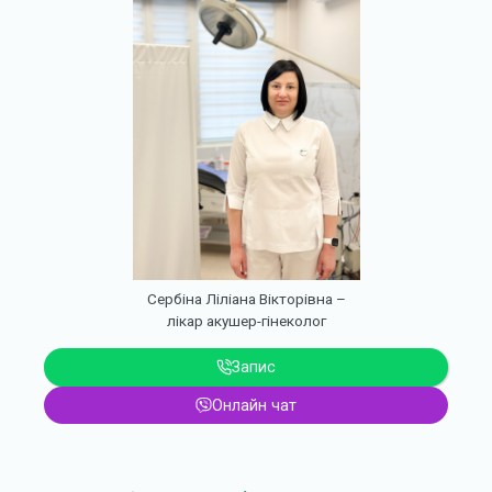
Сербіна Ліліана Вікторівна –
лікар акушер-гінеколог
Запис
Онлайн чат