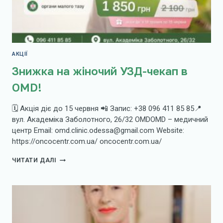
АКЦІЇ
Знижка на жіночий УЗД-чекап в
OMD!
🗓 Акція діє до 15 червня 📲 Запис: +38 096 411 85 85📍
вул. Академіка Заболотного, 26/32 OMDOMD – медичний
центр Email: omd.clinic.odessa@gmail.com Website:
https://oncocentr.com.ua/ oncocentr.com.ua/
ЗНИЖКА
ЧИТАТИ ДАЛІ
НА
ЖІНОЧИЙ
УЗД-
ЧЕКАП
В
OMD!