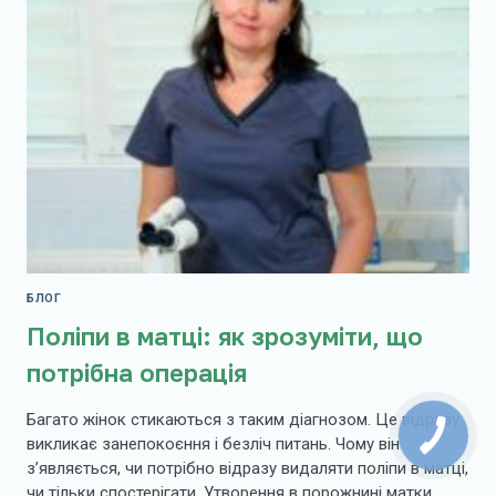
ГРУДЕЙ
БЛОГ
Поліпи в матці: як зрозуміти, що
потрібна операція
Багато жінок стикаються з таким діагнозом. Це відразу
викликає занепокоєння і безліч питань. Чому він
з’являється, чи потрібно відразу видаляти поліпи в матці,
чи тільки спостерігати. Утворення в порожнині матки