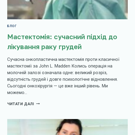
БЛОГ
Мастектомія: сучасний підхід до
лікування раку грудей
Сучасна онкопластична мастектомія проти класичної
мастектомії за John L. Madden Колись операція на
молочній залозі означала одне: великий розріз,
відсутність грудей і довге психологічне відновлення.
Сьогодні онкохірургія — це вже інший рівень. Ми
можемо…
МАСТЕКТОМІЯ:
ЧИТАТИ ДАЛІ
СУЧАСНИЙ
ПІДХІД
ДО
ЛІКУВАННЯ
РАКУ