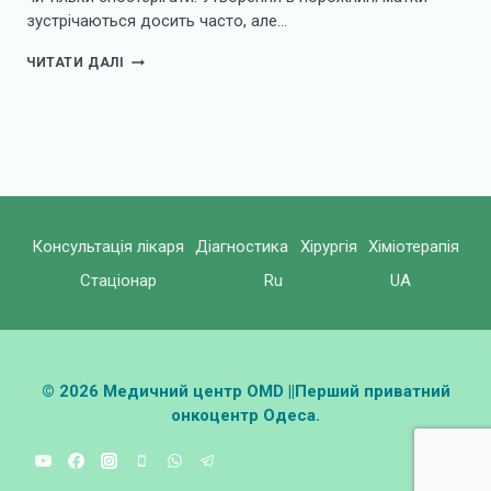
зустрічаються досить часто, але…
ПОЛІПИ
ЧИТАТИ ДАЛІ
В
МАТЦІ:
ЯК
ЗРОЗУМІТИ,
ЩО
ПОТРІБНА
ОПЕРАЦІЯ
Консультація лікаря
Діагностика
Хірургія
Хіміотерапія
Стаціонар
Ru
UA
© 2026 Медичний центр OMD ||Перший приватний
онкоцентр Одеса.