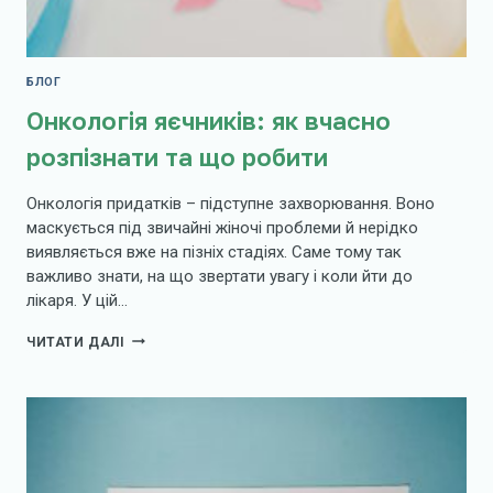
БЛОГ
Онкологія яєчників: як вчасно
розпізнати та що робити
Онкологія придатків – підступне захворювання. Воно
маскується під звичайні жіночі проблеми й нерідко
виявляється вже на пізніх стадіях. Саме тому так
важливо знати, на що звертати увагу і коли йти до
лікаря. У цій…
ОНКОЛОГІЯ
ЧИТАТИ ДАЛІ
ЯЄЧНИКІВ:
ЯК
ВЧАСНО
РОЗПІЗНАТИ
ТА
ЩО
РОБИТИ