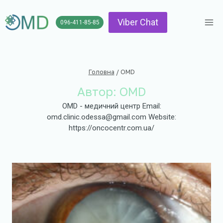
Перейти
до
Viber Chat
096-411-85-85
вмісту
Головна
/
OMD
Автор: OMD
OMD - медичний центр Email:
omd.clinic.odessa@gmail.com Website:
https://oncocentr.com.ua/