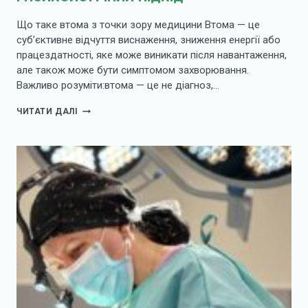
Що таке втома з точки зору медицини Втома — це
суб’єктивне відчуття виснаження, зниження енергії або
працездатності, яке може виникати після навантаження,
але також може бути симптомом захворювання.
Важливо розуміти:втома — це не діагноз,…
ПРИЧИНИ
ЧИТАТИ ДАЛІ
ХРОНІЧНОЇ
ВТОМИ:
МЕДИЧНИЙ
І
ПСИХОЛОГІЧНИЙ
ПІДХІД