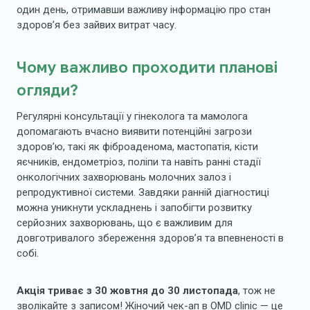
один день, отримавши важливу інформацію про стан
здоров’я без зайвих витрат часу.
Чому важливо проходити планові
огляди?
Регулярні консультації у гінеколога та мамолога
допомагають вчасно виявити потенційні загрози
здоров’ю, такі як фіброаденома, мастопатія, кісти
яєчників, ендометріоз, поліпи та навіть ранні стадії
онкологічних захворювань молочних залоз і
репродуктивної системи. Завдяки ранній діагностиці
можна уникнути ускладнень і запобігти розвитку
серйозних захворювань, що є важливим для
довготривалого збереження здоров’я та впевненості в
собі.
Акція триває з 30 жовтня до 30 листопада
, тож не
зволікайте з записом! Жіночий чек-ап в OMD clinic — це