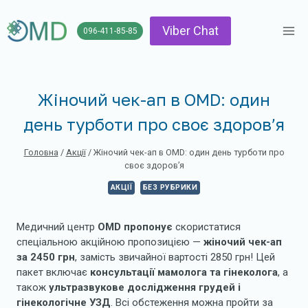
Перейти
до
Viber Chat
096-411-85-85
вмісту
Жіночий чек-ап в OMD: один
день турботи про своє здоров’я
Головна
/
Акції
/
Жіночий чек-ап в OMD: один день турботи про
своє здоров’я
АКЦІЇ
БЕЗ РУБРИКИ
Медичний центр
OMD пропонує
скористатися
спеціальною акційною пропозицією —
жіночий чек-ап
за
2450 грн
, замість звичайної вартості 2850 грн! Цей
пакет включає
консультації мамолога та гінеколога
, а
також
ультразвукове дослідження грудей і
гінекологічне УЗД
. Всі обстеження можна пройти за